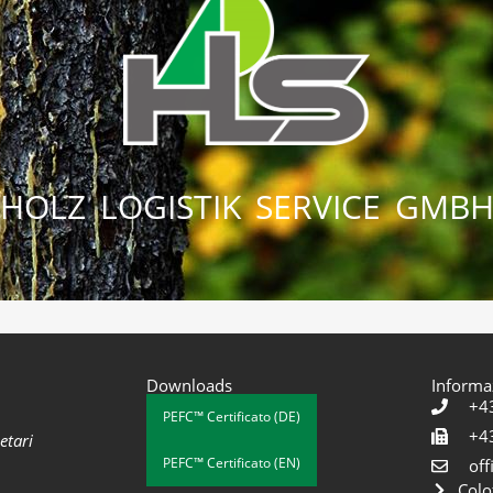
HOLZ LOGISTIK SERVICE GMB
Downloads
Informa
+4
PEFC™ Certificato (DE)
+4
etari
PEFC™ Certificato (EN)
off
Colo