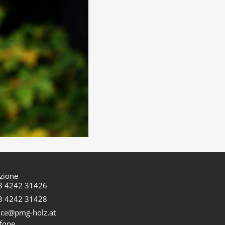
H
zione
3 4242 31426
3 4242 31428
ice@pmg-holz.at
fone